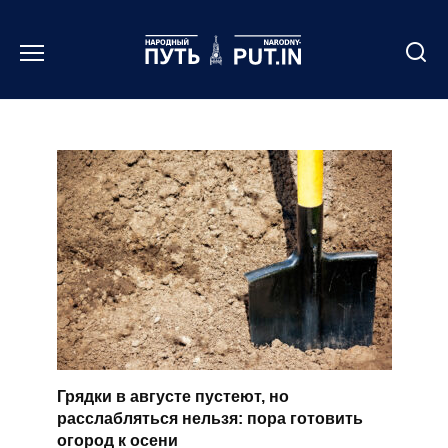
Перейти
к
содержанию
Грядки в августе пустеют, но
расслабляться нельзя: пора готовить
огород к осени