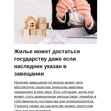
Жилье может достаться
государству даже если
наследник указан в
завещании
Наличие завещания не всегда может дать
абсолютную гарантию перехода квартиры
указанному в нем лицу. Есть ситуации, когда оно
может стать выморочным имуществом, перейдя в
собственность государства или муниципалитета.
Утратить право на наследство можно пропустив
срок для его принятия.