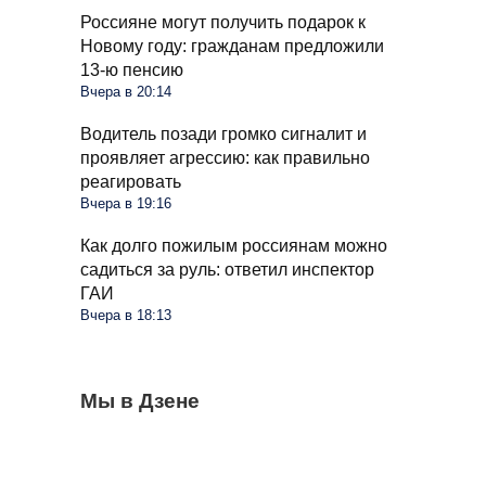
Россияне могут получить подарок к
Новому году: гражданам предложили
13-ю пенсию
Вчера в 20:14
Водитель позади громко сигналит и
проявляет агрессию: как правильно
реагировать
Вчера в 19:16
Как долго пожилым россиянам можно
садиться за руль: ответил инспектор
ГАИ
Вчера в 18:13
Грядки в августе пустеют, но
Мы в Дзене
Овощи, которые еще дадут мощный
Ветки смородины сохнут и темнеют: пора
расслабляться нельзя: пора готовить
урожай до осени: что высадить в августе
делать срез и ставить диагноз
огород к осени