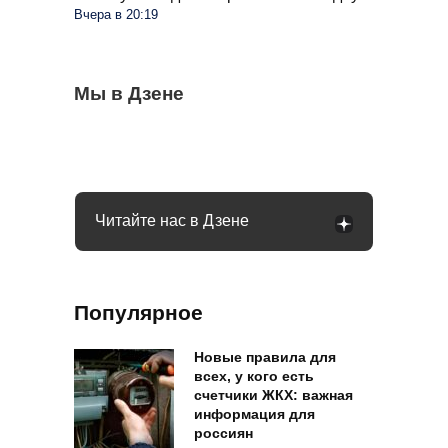
Вчера в 20:19
Семьи в России получат до 200 тысяч
Мы в Дзене
С 1 сентября россиян будут сажать и
Сосед со скандалом требует убрать доски
рублей: как оформить вылпаты
штрафовать за грибы: что нельзя
от забора: юридически он прав или нет
выносить и леса
Читайте нас в Дзене
Популярное
Новые правила для
всех, у кого есть
счетчики ЖКХ: важная
информация для
россиян