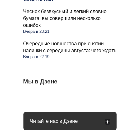
Чеснок безвкусный и легкий словно
бумага: вы совершили несколько
ошибок
Вчера в 23:21
Очередные новшества при снятии
налички с середины августа: чего ждать
Вчера в 22:19
Мобилизация в России осенью 2026 года:
Мы в Дзене
Все помидоры покрылись бурыми
Капустные кочаны рыхлые и не хотят
чего россиянам ждать
пятнами в августе: причин много
формироваться: идем в магазин за
хитростью
Читайте нас в Дзене