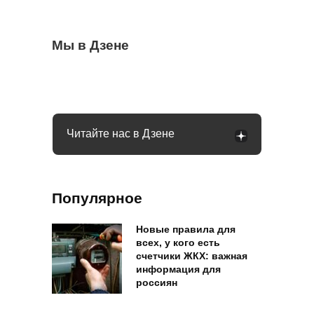
Чеснок безвкусный и легкий словно
Мы в Дзене
Очередные новшества при снятии
Водителей России ждут большие
бумага: вы совершили несколько ошибок
налички с середины августа: чего ждать
изменения в августе: запретят садиться
за руль
Читайте нас в Дзене
Популярное
Новые правила для
всех, у кого есть
счетчики ЖКХ: важная
информация для
россиян