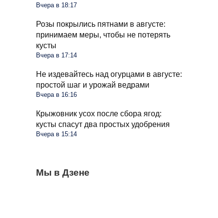
Вчера в 18:17
Розы покрылись пятнами в августе:
принимаем меры, чтобы не потерять
кусты
Вчера в 17:14
Не издевайтесь над огурцами в августе:
простой шаг и урожай ведрами
Вчера в 16:16
Крыжовник усох после сбора ягод:
кусты спасут два простых удобрения
Вчера в 15:14
Стиралка больше не прыгает по полу как
Мы в Дзене
С 1 сентября в РФ меняются правила
Омолаживаем огурцы в августе: урожай
бешеная при отжиме: помог простой
поездок на такси и общественном
будете тачками собирать всю осень
лайфхак
транспорте: что будет