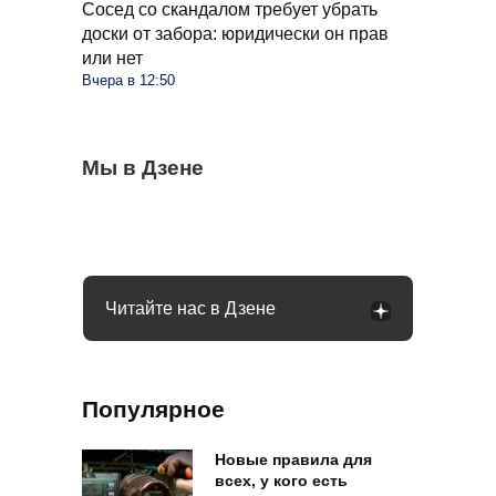
Сосед со скандалом требует убрать
доски от забора: юридически он прав
или нет
Вчера в 12:50
К столикам в вагонах больше не пустят: в
Мы в Дзене
Что изменится в жизни россиян с
Муравьев и след простынет через 4 дня:
РЖД приняли решение
введением цифрового рубля: рассказала
поможет простой флакон из аптеки
Набиуллина
Читайте нас в Дзене
Популярное
Новые правила для
всех, у кого есть