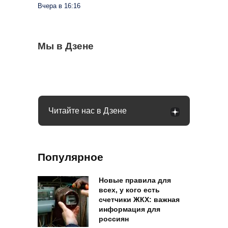
Вчера в 16:16
Может ли пассажир с верхней полки
Мы в Дзене
Стиралка больше не прыгает по полу как
С 1 сентября в РФ меняются правила
сидеть на нижней: в РЖД дали четкий
бешеная при отжиме: помог простой
поездок на такси и общественном
ответ
лайфхак
транспорте: что будет
Читайте нас в Дзене
Популярное
Новые правила для
всех, у кого есть
счетчики ЖКХ: важная
информация для
россиян