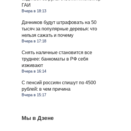
ГАИ
Вчера в 18:13
Дачников будут штрафовать на 50
тысяч за популярные деревья: что
нельзя сажать и почему
Вчера в 17:18
Снять наличные становится все
труднее: банкоматы в РФ себя
изживают
Вчера в 16:14
С пенсий россиян спишут по 4500
рублей: в чем причина
Вчера в 15:17
Чеснок безвкусный и легкий словно
Мы в Дзене
Очередные новшества при снятии
Водителей России ждут большие
бумага: вы совершили несколько ошибок
налички с середины августа: чего ждать
изменения в августе: запретят садиться