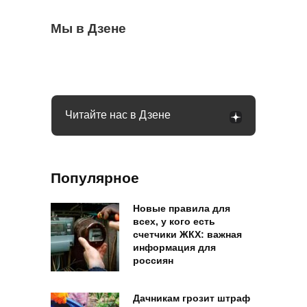
Ветки смородины сохнут и темнеют: пора
Мы в Дзене
Чеснок безвкусный и легкий словно
Очередные новшества при снятии
делать срез и ставить диагноз
бумага: вы совершили несколько ошибок
налички с середины августа: чего ждать
Читайте нас в Дзене
Популярное
Новые правила для
всех, у кого есть
счетчики ЖКХ: важная
информация для
россиян
Дачникам грозит штраф