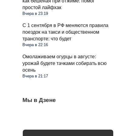
как бешеная при отжиме: помог
простой лайфхак
Вчера в 23:19
С 1 сентября в РФ меняются правила
поездок на такси и общественном
транспорте: что будет
Вчера в 22:16
Омолаживаем огурцы в августе:
урожай будете тачками собирать всю
осень
Вчера в 21:17
Бывший продавец выдала уловки
Мы в Дзене
Семьи в России получат до 200 тысяч
С 1 сентября россиян будут сажать и
«Магнита» и «Пятерочки»: сети всегда
рублей: как оформить вылпаты
штрафовать за грибы: что нельзя
обманывают покупателей
выносить и леса