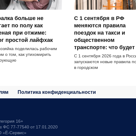
алка больше не
С 1 сентября в РФ
ает по полу как
меняются правила
ная при отжиме:
поездок на такси и
г простой лайфхак
общественном
транспорте: что будет
озяйка поделилась рабочим
ом о том, как утихомирить
С 1 сентября 2026 года в Росс
ирующую
запускаются новые правила п
в городском
лям
Политика конфиденциальности
тегория 16+
 ФС 77-77540 от 17.01.2020
О «Ё-Сервис»