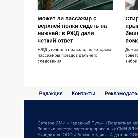
Может ли пассажир с
Стир
верхней полки сидеть на
прыг
нижней: в РЖД дали
беше
четкий ответ
помо
РЖД уточнили правила, по которым
Домох
пассажиры поездов дальнего
совет
следования
вибр
Редакция
Контакты
Рекламодате
Сетевое СМИ «Народный Путь» | Возрастная ка
Запись в реестре зарегистрированных СМИ ЭЛ №
Учредитель ООО «Роликс медиа». Издатель ОО