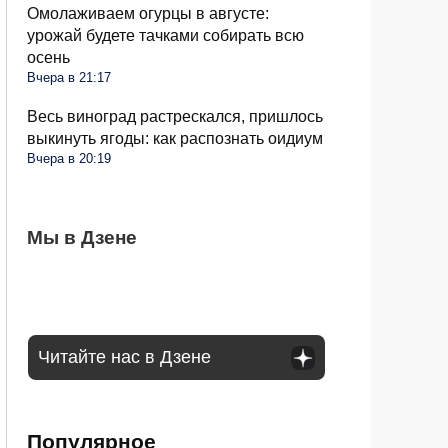
Омолаживаем огурцы в августе:
урожай будете тачками собирать всю
осень
Вчера в 21:17
Весь виноград растрескался, пришлось
выкинуть ягоды: как распознать оидиум
Вчера в 20:19
Семьи в России получат до 200 тысяч
Мы в Дзене
С 1 сентября россиян будут сажать и
Сосед со скандалом требует убрать доски
рублей: как оформить вылпаты
штрафовать за грибы: что нельзя
от забора: юридически он прав или нет
выносить и леса
Читайте нас в Дзене
Популярное