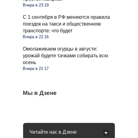
Вчера в 23:19
С 1 сентября в РФ меняются правила
поездок на такси и общественном
транспорте: что будет
Вчера в 22:16
Омолаживаем огурцы в августе:
урожай будете тачками собирать всю
осень
Вчера в 21:17
Бывший продавец выдала уловки
Мы в Дзене
Семьи в России получат до 200 тысяч
С 1 сентября россиян будут сажать и
«Магнита» и «Пятерочки»: сети всегда
рублей: как оформить вылпаты
штрафовать за грибы: что нельзя
обманывают покупателей
выносить и леса
Читайте нас в Дзене