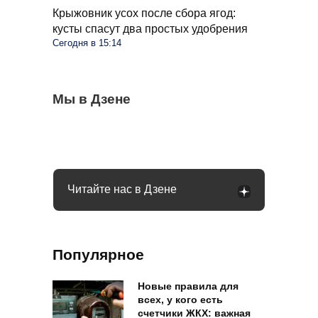
Крыжовник усох после сбора ягод:
кусты спасут два простых удобрения
Сегодня в 15:14
Стиралка больше не прыгает по полу как
Мы в Дзене
С 1 сентября в РФ меняются правила
Омолаживаем огурцы в августе: урожай
бешеная при отжиме: помог простой
поездок на такси и общественном
будете тачками собирать всю осень
лайфхак
транспорте: что будет
Читайте нас в Дзене
Популярное
Новые правила для
всех, у кого есть
счетчики ЖКХ: важная