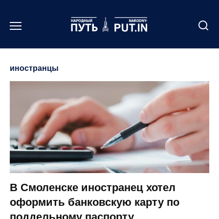
Перейти
к
содержанию
иностранцы
В Смоленске иностранец хотел
оформить банковскую карту по
поддельному паспорту