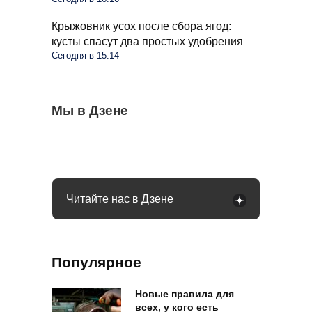
Крыжовник усох после сбора ягод:
кусты спасут два простых удобрения
Сегодня в 15:14
Стиралка больше не прыгает по полу как
Мы в Дзене
С 1 сентября в РФ меняются правила
Омолаживаем огурцы в августе: урожай
бешеная при отжиме: помог простой
поездок на такси и общественном
будете тачками собирать всю осень
лайфхак
транспорте: что будет
Читайте нас в Дзене
Популярное
Новые правила для
всех, у кого есть