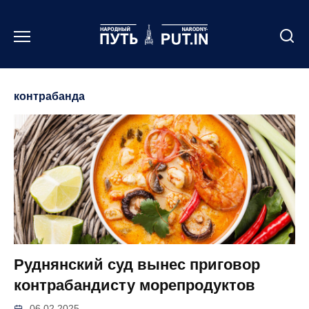
Перейти
к
содержанию
контрабанда
Руднянский суд вынес приговор
контрабандисту морепродуктов
06.02.2025