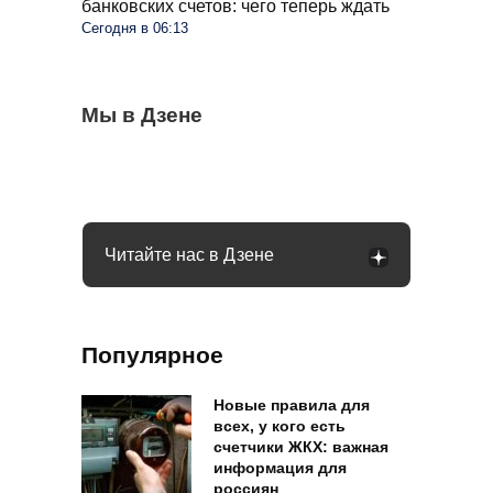
банковских счетов: чего теперь ждать
Сегодня в 06:13
Весь крыжовник покрылся белым
Мы в Дзене
Пенсионеров в больших квартирах ждут
Самые безопасные и мясные сосиски в
налетом: что это и как это убрать
изменения: указ подписан
магазине: на какие марки стоит обратить
внимание
Читайте нас в Дзене
Популярное
Новые правила для
всех, у кого есть
счетчики ЖКХ: важная
информация для
россиян