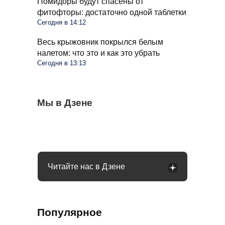
Помидоры будут спасены от
фитофторы: достаточно одной таблетки
Сегодня в 14:12
Весь крыжовник покрылся белым
налетом: что это и как это убрать
Сегодня в 13:13
Водителей России ждут большие
Мы в Дзене
Россияне могут получить подарок к
Водитель позади громко сигналит и
изменения в августе: запретят садиться
Новому году: гражданам предложили 13-
проявляет агрессию: как правильно
за руль
ю пенсию
реагировать
Читайте нас в Дзене
Популярное