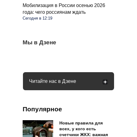
Мобилизация в России осенью 2026
года: чего россиянам ждать
Сегодня в 12:19
Весь виноград растрескался, пришлось
Мы в Дзене
Помидоры станут слаще и мясистей:
Спасаем огород от сорняков с помощью
выкинуть ягоды: как распознать оидиум
поможет средство, которое есть на
гремучей смеси: раствор простой,
каждой кухне
дешевый и реально рабочий
Читайте нас в Дзене
Популярное
Новые правила для
всех, у кого есть
счетчики ЖКХ: важная