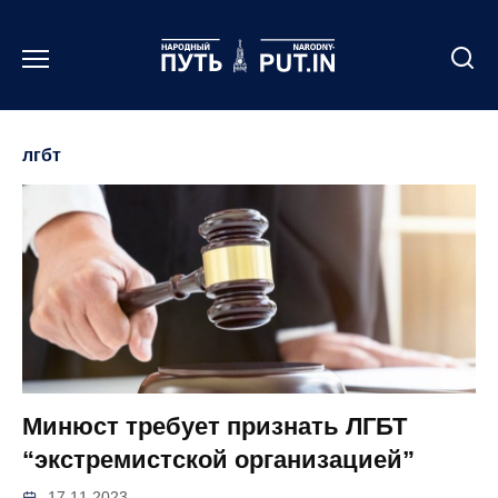
Перейти
к
содержанию
лгбт
Минюст требует признать ЛГБТ
“экстремистской организацией”
17.11.2023