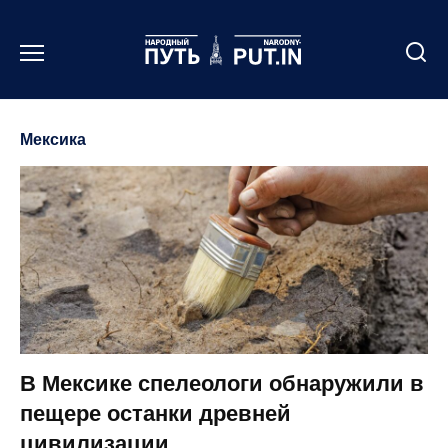
Перейти
к
содержанию
Мексика
В Мексике спелеологи обнаружили в
пещере останки древней
цивилизации