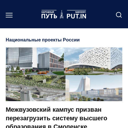
Перейти
к
содержанию
Национальные проекты России
Межвузовский кампус призван
перезагрузить систему высшего
образования в Смоленске