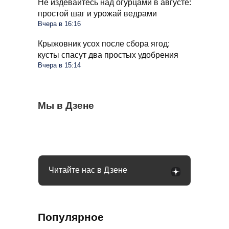
Не издевайтесь над огурцами в августе:
простой шаг и урожай ведрами
Вчера в 16:16
Крыжовник усох после сбора ягод:
кусты спасут два простых удобрения
Вчера в 15:14
Стиралка больше не прыгает по полу как
Мы в Дзене
С 1 сентября в РФ меняются правила
Омолаживаем огурцы в августе: урожай
бешеная при отжиме: помог простой
поездок на такси и общественном
будете тачками собирать всю осень
лайфхак
транспорте: что будет
Читайте нас в Дзене
Популярное