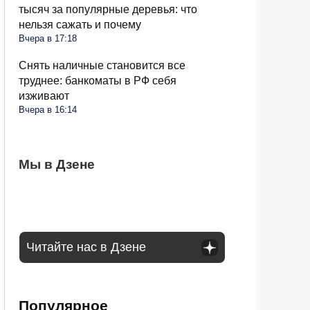
тысяч за популярные деревья: что
нельзя сажать и почему
Вчера в 17:18
Снять наличные становится все
труднее: банкоматы в РФ себя
изживают
Вчера в 16:14
Ветки смородины сохнут и темнеют: пора
Мы в Дзене
Чеснок безвкусный и легкий словно
Очередные новшества при снятии
делать срез и ставить диагноз
бумага: вы совершили несколько ошибок
налички с середины августа: чего ждать
Читайте нас в Дзене
Популярное