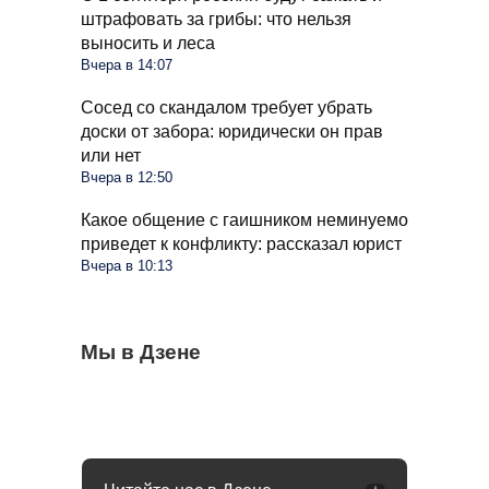
штрафовать за грибы: что нельзя
выносить и леса
Вчера в 14:07
Сосед со скандалом требует убрать
доски от забора: юридически он прав
или нет
Вчера в 12:50
Какое общение с гаишником неминуемо
приведет к конфликту: рассказал юрист
Вчера в 10:13
К столикам в вагонах больше не пустят: в
Мы в Дзене
Что изменится в жизни россиян с
Муравьев и след простынет через 4 дня:
РЖД приняли решение
введением цифрового рубля: рассказала
поможет простой флакон из аптеки
Набиуллина