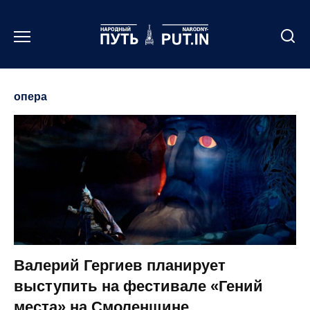
Перейти
к
содержанию
опера
Валерий Гергиев планирует
выступить на фестивале «Гений
места» на Смоленщине