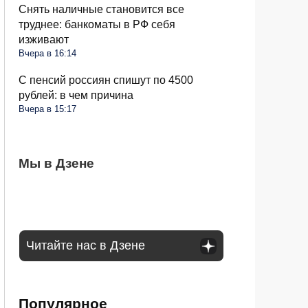
Снять наличные становится все
труднее: банкоматы в РФ себя
изживают
Вчера в 16:14
С пенсий россиян спишут по 4500
рублей: в чем причина
Вчера в 15:17
Чеснок безвкусный и легкий словно
Мы в Дзене
Очередные новшества при снятии
Водителей России ждут большие
бумага: вы совершили несколько ошибок
налички с середины августа: чего ждать
изменения в августе: запретят садиться
за руль
Читайте нас в Дзене
Популярное