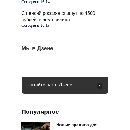
Сегодня в 16:14
С пенсий россиян спишут по 4500
рублей: в чем причина
Сегодня в 15:17
Очередные новшества при снятии
Мы в Дзене
Водителей России ждут большие
Россияне могут получить подарок к
налички с середины августа: чего ждать
изменения в августе: запретят садиться
Новому году: гражданам предложили 13-
за руль
ю пенсию
Читайте нас в Дзене
Популярное
Новые правила для