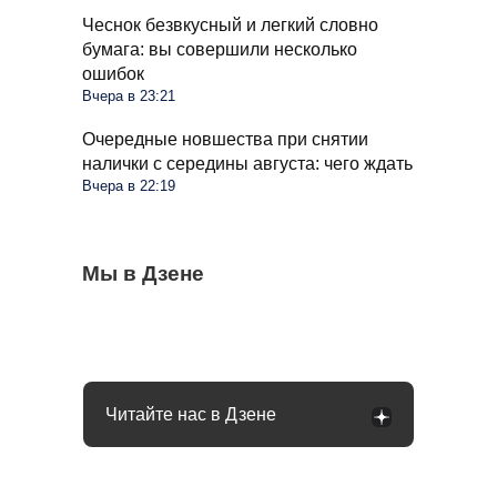
Чеснок безвкусный и легкий словно
бумага: вы совершили несколько
ошибок
Вчера в 23:21
Очередные новшества при снятии
налички с середины августа: чего ждать
Вчера в 22:19
Мобилизация в России осенью 2026 года:
Мы в Дзене
Все помидоры покрылись бурыми
Капустные кочаны рыхлые и не хотят
чего россиянам ждать
пятнами в августе: причин много
формироваться: идем в магазин за
хитростью
Читайте нас в Дзене