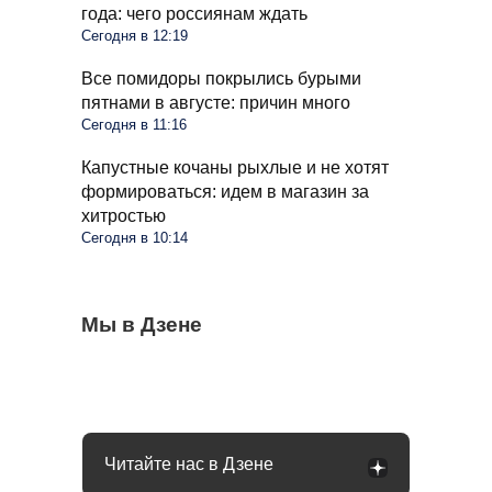
года: чего россиянам ждать
Сегодня в 12:19
Все помидоры покрылись бурыми
пятнами в августе: причин много
Сегодня в 11:16
Капустные кочаны рыхлые и не хотят
формироваться: идем в магазин за
хитростью
Сегодня в 10:14
Спасаем огород от сорняков с помощью
Мы в Дзене
Розы покрылись пятнами в августе:
Не издевайтесь над огурцами в августе:
гремучей смеси: раствор простой,
принимаем меры, чтобы не потерять
простой шаг и урожай ведрами
дешевый и реально рабочий
кусты
Читайте нас в Дзене