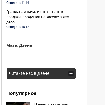
Сегодня в 11:14
Гражданам начали отказывать в
продаже продуктов на кассах: в чем
дело
Сегодня в 10:12
Дачников будут штрафовать на 50 тысяч
Мы в Дзене
Снять наличные становится все труднее:
С пенсий россиян спишут по 4500
за популярные деревья: что нельзя
банкоматы в РФ себя изживают
рублей: в чем причина
сажать и почему
Читайте нас в Дзене
Популярное
Новые правила для