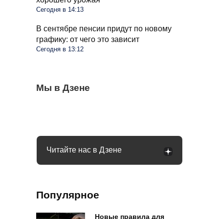
Сегодня в 14:13
В сентябре пенсии придут по новому
графику: от чего это зависит
Сегодня в 13:12
Весь виноград растрескался, пришлось
Мы в Дзене
Помидоры станут слаще и мясистей:
Спасаем огород от сорняков с помощью
выкинуть ягоды: как распознать оидиум
поможет средство, которое есть на
гремучей смеси: раствор простой,
каждой кухне
дешевый и реально рабочий
Читайте нас в Дзене
Популярное
Новые правила для