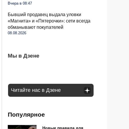
Вчера в 08:47
Бывший продавец выдала уловки
«Магнита» и «Пятерочки»: сети всегда
обманывают покупателей
08.08.2026
Пешеход виноват в ДТП, но водитель все
Мы в Дзене
Россиян будут штрафовать на 200 тысяч
Пенсионерам пересчитают выплаты с 1
равно платит деньги: Верховный суд
за кондиционеры: кого коснется
сентября: кого коснется
уточнил вопрос
Читайте нас в Дзене
Популярное
Новые правила для