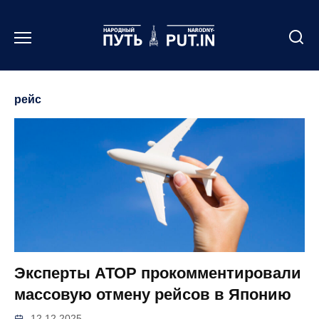
Перейти
к
содержанию
рейс
Эксперты АТОР прокомментировали
массовую отмену рейсов в Японию
12.12.2025