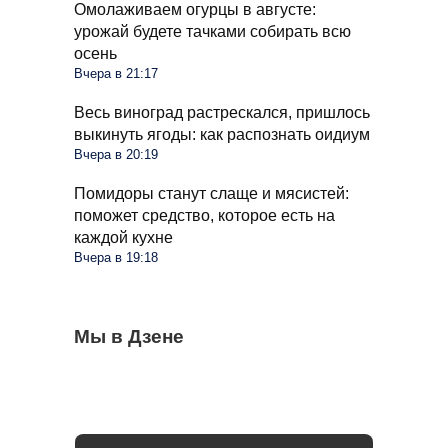
Омолаживаем огурцы в августе:
урожай будете тачками собирать всю
осень
Вчера в 21:17
Весь виноград растрескался, пришлось
выкинуть ягоды: как распознать оидиум
Вчера в 20:19
Помидоры станут слаще и мясистей:
поможет средство, которое есть на
каждой кухне
Вчера в 19:18
С 1 сентября россиян будут сажать и
Мы в Дзене
Сосед со скандалом требует убрать доски
Какое общение с гаишником неминуемо
штрафовать за грибы: что нельзя
от забора: юридически он прав или нет
приведет к конфликту: рассказал юрист
выносить и леса