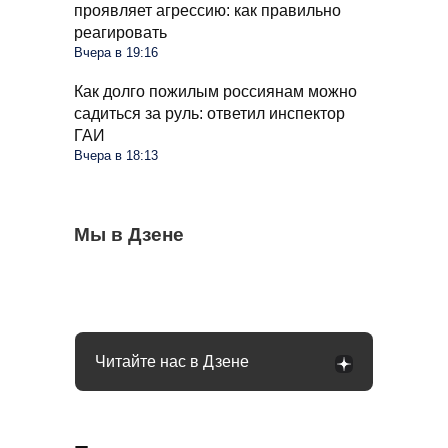
проявляет агрессию: как правильно
реагировать
Вчера в 19:16
Как долго пожилым россиянам можно
садиться за руль: ответил инспектор
ГАИ
Вчера в 18:13
Грядки в августе пустеют, но
Мы в Дзене
Овощи, которые еще дадут мощный
Ветки смородины сохнут и темнеют: пора
расслабляться нельзя: пора готовить
урожай до осени: что высадить в августе
делать срез и ставить диагноз
огород к осени
Читайте нас в Дзене