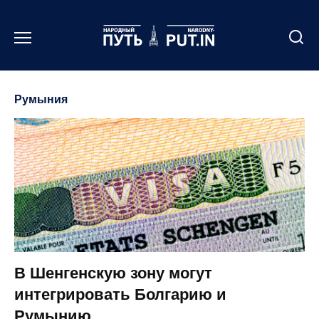
Перейти
к
содержанию
Румыния
В Шенгенскую зону могут
интегрировать Болгарию и
Румынию