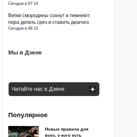
Сегодня в 07:14
Ветки смородины сохнут и темнеют:
пора делать срез и ставить диагноз
Сегодня в 06:13
Клубнику можно успешно сажать в
Мы в Дзене
В сентябре пенсии придут по новому
Мобилизация в России осенью 2026 года:
августе: основные правила для хорошего
графику: от чего это зависит
чего россиянам ждать
урожая
Читайте нас в Дзене
Популярное
Новые правила для
всех, у кого есть