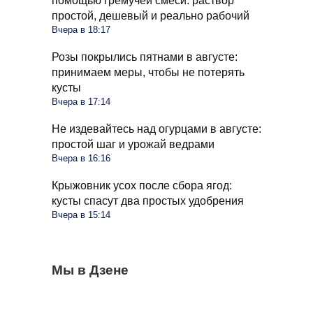
помощью гремучей смеси: раствор
простой, дешевый и реально рабочий
Вчера в 18:17
Розы покрылись пятнами в августе:
принимаем меры, чтобы не потерять
кусты
Вчера в 17:14
Не издевайтесь над огурцами в августе:
простой шаг и урожай ведрами
Вчера в 16:16
Крыжовник усох после сбора ягод:
кусты спасут два простых удобрения
Вчера в 15:14
Стиралка больше не прыгает по полу как
Мы в Дзене
С 1 сентября в РФ меняются правила
Омолаживаем огурцы в августе: урожай
бешеная при отжиме: помог простой
поездок на такси и общественном
будете тачками собирать всю осень
лайфхак
транспорте: что будет