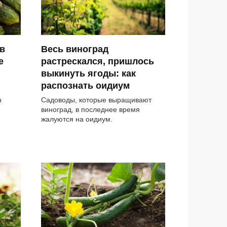
в
Весь виноград
е
растрескался, пришлось
выкинуть ягоды: как
распознать оидиум
р
Садоводы, которые выращивают
виноград, в последнее время
жалуются на оидиум.