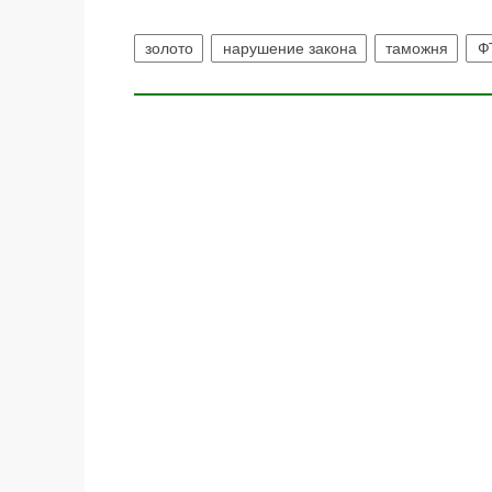
золото
нарушение закона
таможня
Ф