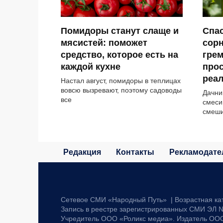
Помидоры станут слаще и
Спас
мясистей: поможет
сор
средство, которое есть на
грем
каждой кухне
прос
реа
Настал август, помидоры в теплицах
вовсю вызревают, поэтому садоводы
Дачни
все
смеси
смеши
Редакция
Контакты
Рекламодате
Сетевое СМИ «Народный Путь» | Возрастная ка
Запись в реестре зарегистрированных СМИ ЭЛ №
Учредитель ООО «Роликс медиа». Издатель ОО