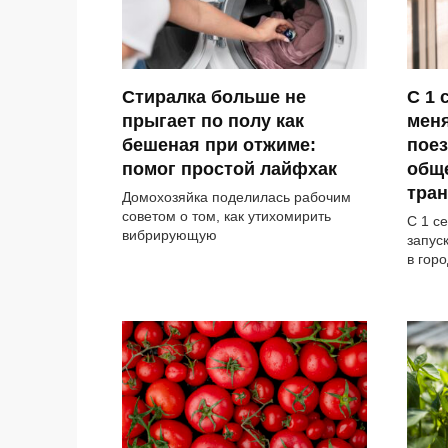
Стиралка больше не
С 1 
прыгает по полу как
мен
бешеная при отжиме:
поез
помог простой лайфхак
общ
тран
Домохозяйка поделилась рабочим
советом о том, как утихомирить
С 1 с
вибрирующую
запус
в гор