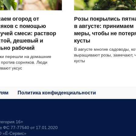
аем огород от
Розы покрылись пятн
няков с помощью
в августе: принимаем
учей смеси: раствор
меры, чтобы не потер
той, дешевый и
кусты
льно рабочий
В августе многие садоводы, к
выращивают розы, замечают, 
ки перешли на домашние
кусты
 против сорняков. Люди
вают уксус
лям
Политика конфиденциальности
тегория 16+
 ФС 77-77540 от 17.01.2020
О «Ё-Сервис»