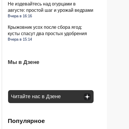
Не издевайтесь над огурцами в
августе: простой шаг и урожай ведрами
Вчера в 16:16
Крыжовник усох после сбора ягод:
кусты спасут два простых удобрения
Вчера в 15:14
Стиралка больше не прыгает по полу как
Мы в Дзене
С 1 сентября в РФ меняются правила
Омолаживаем огурцы в августе: урожай
бешеная при отжиме: помог простой
поездок на такси и общественном
будете тачками собирать всю осень
лайфхак
транспорте: что будет
Читайте нас в Дзене
Популярное