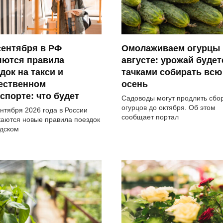
сентября в РФ
Омолаживаем огурцы 
яются правила
августе: урожай будет
док на такси и
тачками собирать всю
ественном
осень
спорте: что будет
Садоводы могут продлить сбо
огурцов до октября. Об этом
ентября 2026 года в России
сообщает портал
каются новые правила поездок
одском