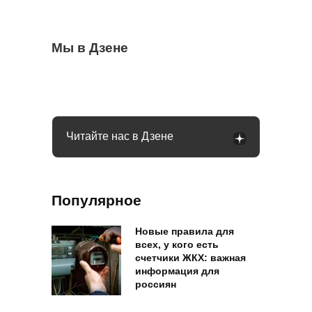
Муравьев и след простынет через 4 дня:
Мы в Дзене
Когда можно выезжать на пешеходный
Бывший продавец выдала уловки
поможет простой флакон из аптеки
переход, а когда нужно ждать: что говорит
«Магнита» и «Пятерочки»: сети всегда
закон
обманывают покупателей
Читайте нас в Дзене
Популярное
Новые правила для
всех, у кого есть
счетчики ЖКХ: важная
информация для
россиян