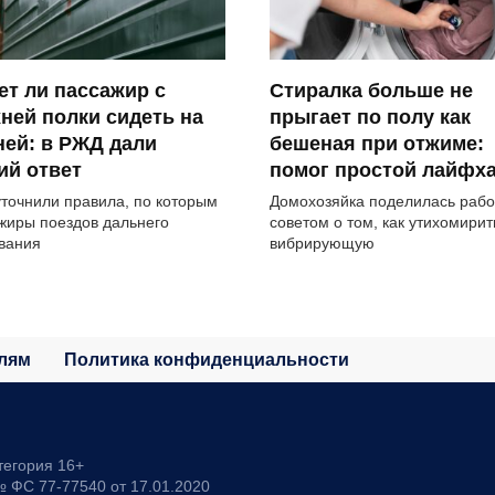
т ли пассажир с
Стиралка больше не
ней полки сидеть на
прыгает по полу как
ей: в РЖД дали
бешеная при отжиме:
ий ответ
помог простой лайфх
точнили правила, по которым
Домохозяйка поделилась раб
жиры поездов дальнего
советом о том, как утихомирит
вания
вибрирующую
лям
Политика конфиденциальности
тегория 16+
 ФС 77-77540 от 17.01.2020