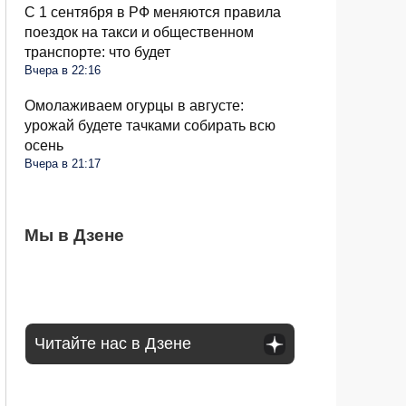
С 1 сентября в РФ меняются правила
поездок на такси и общественном
транспорте: что будет
Вчера в 22:16
Омолаживаем огурцы в августе:
урожай будете тачками собирать всю
осень
Вчера в 21:17
Бывший продавец выдала уловки
Мы в Дзене
Семьи в России получат до 200 тысяч
С 1 сентября россиян будут сажать и
«Магнита» и «Пятерочки»: сети всегда
рублей: как оформить вылпаты
штрафовать за грибы: что нельзя
обманывают покупателей
выносить и леса
Читайте нас в Дзене