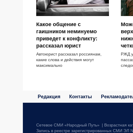
Какое общение с
Може
гаишником неминуемо
верх
приведет к конфликту:
нижн
рассказал юрист
четк
Автоюрист рассказал россиянам,
РЖД у
какие слова и действия могут
пасса
максимально
следо
Редакция
Контакты
Рекламодате
Сетевое СМИ «Народный Путь» | Возрастная ка
Запись в реестре зарегистрированных СМИ ЭЛ №