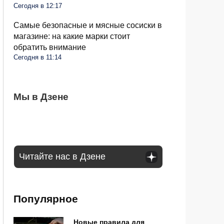
Сегодня в 12:17
Самые безопасные и мясные сосиски в
магазине: на какие марки стоит
обратить внимание
Сегодня в 11:14
Как долго пожилым россиянам можно
Мы в Дзене
Дачников будут штрафовать на 50 тысяч
Снять наличные становится все труднее:
садиться за руль: ответил инспектор ГАИ
за популярные деревья: что нельзя
банкоматы в РФ себя изживают
сажать и почему
Читайте нас в Дзене
Популярное
Новые правила для