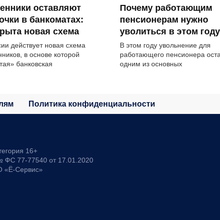
енники оставляют
Почему работающим
очки в банкоматах:
пенсионерам нужно
рыта новая схема
уволиться в этом году
сии действует новая схема
В этом году увольнение для
ников, в основе которой
работающего пенсионера ост
тая» банковская
одним из основных
лям
Политика конфиденциальности
тегория 16+
 ФС 77-77540 от 17.01.2020
О «Ё-Сервис»