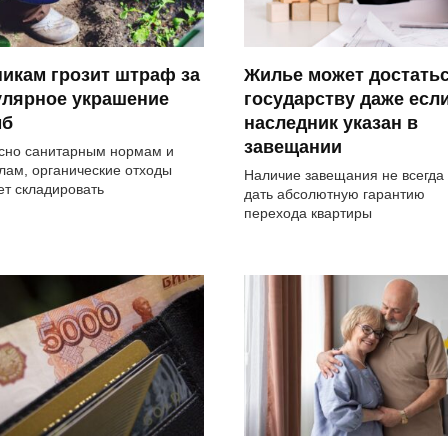
икам грозит штраф за
Жилье может достать
улярное украшение
государству даже есл
мб
наследник указан в
завещании
сно санитарным нормам и
лам, органические отходы
Наличие завещания не всегда
ет складировать
дать абсолютную гарантию
перехода квартиры