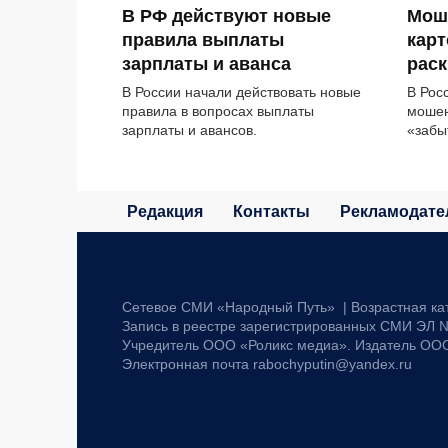
В РФ действуют новые
Мош
правила выплаты
карт
зарплаты и аванса
раск
В России начали действовать новые
В Рос
правила в вопросах выплаты
мошен
зарплаты и авансов.
«забы
Редакция
Контакты
Рекламодате
Сетевое СМИ «Народный Путь» | Возрастная ка
Запись в реестре зарегистрированных СМИ ЭЛ №
Учредитель ООО «Роликс медиа». Издатель ОО
Электронная почта rabochyputin@yandex.ru