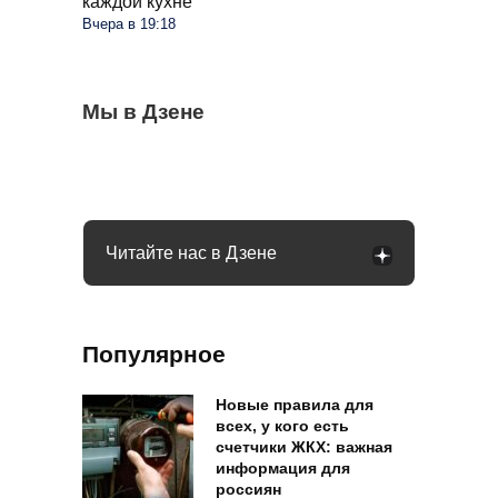
каждой кухне
Вчера в 19:18
С 1 сентября россиян будут сажать и
Мы в Дзене
Сосед со скандалом требует убрать доски
Какое общение с гаишником неминуемо
штрафовать за грибы: что нельзя
от забора: юридически он прав или нет
приведет к конфликту: рассказал юрист
выносить и леса
Читайте нас в Дзене
Популярное
Новые правила для
всех, у кого есть
счетчики ЖКХ: важная
информация для
россиян