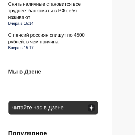
Снять наличные становится все
труднее: банкоматы в РФ себя
изживают
Вчера в 16:14
С пенсий россиян спишут по 4500
рублей: в чем причина
Вчера в 15:17
Чеснок безвкусный и легкий словно
Мы в Дзене
Очередные новшества при снятии
Водителей России ждут большие
бумага: вы совершили несколько ошибок
налички с середины августа: чего ждать
изменения в августе: запретят садиться
за руль
Читайте нас в Дзене
Популярное