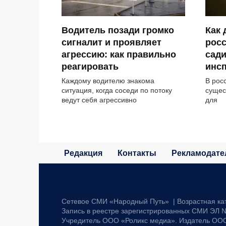
Водитель позади громко
Как
сигналит и проявляет
рос
агрессию: как правильно
сади
реагировать
инсп
Каждому водителю знакома
В рос
ситуация, когда соседи по потоку
сущес
ведут себя агрессивно
для
Редакция
Контакты
Рекламодате
Сетевое СМИ «Народный Путь» | Возрастная ка
Запись в реестре зарегистрированных СМИ ЭЛ №
Учредитель ООО «Роликс медиа». Издатель ОО