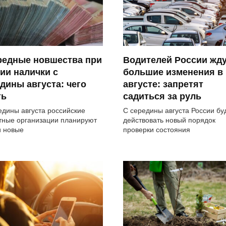
редные новшества при
Водителей России жд
ии налички с
большие изменения в
дины августа: чего
августе: запретят
ть
садиться за руль
едины августа российские
С середины августа России бу
тные организации планируют
действовать новый порядок
и новые
проверки состояния