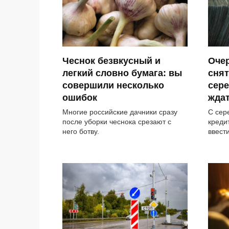
Чеснок безвкусный и
Оче
легкий словно бумага: вы
снят
совершили несколько
сере
ошибок
жда
Многие российские дачники сразу
С сер
после уборки чеснока срезают с
креди
него ботву.
ввест