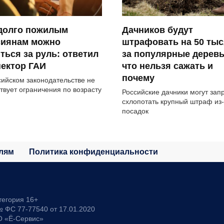
 долго пожилым
Дачников будут
сиянам можно
штрафовать на 50 тыс
ться за руль: ответил
за популярные деревь
ектор ГАИ
что нельзя сажать и
почему
сийском законодательстве не
твует ограничения по возрасту
Российские дачники могут зап
схлопотать крупный штраф из-
посадок
лям
Политика конфиденциальности
тегория 16+
 ФС 77-77540 от 17.01.2020
О «Ё-Сервис»