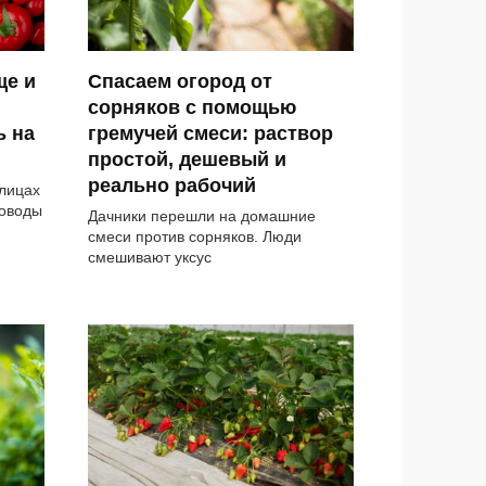
ще и
Спасаем огород от
сорняков с помощью
ь на
гремучей смеси: раствор
простой, дешевый и
реально рабочий
плицах
доводы
Дачники перешли на домашние
смеси против сорняков. Люди
смешивают уксус