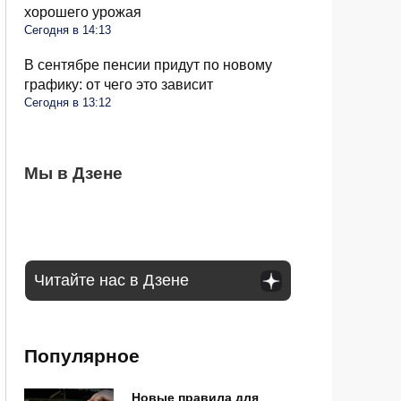
хорошего урожая
Сегодня в 14:13
В сентябре пенсии придут по новому
графику: от чего это зависит
Сегодня в 13:12
Омолаживаем огурцы в августе: урожай
Мы в Дзене
Весь виноград растрескался, пришлось
Помидоры станут слаще и мясистей:
будете тачками собирать всю осень
выкинуть ягоды: как распознать оидиум
поможет средство, которое есть на
каждой кухне
Читайте нас в Дзене
Популярное
Новые правила для