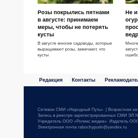
Розы покрылись пятнами
Не и
в августе: принимаем
огур
меры, чтобы не потерять
прос
кусты
вед
В августе многие садоводы, которые
Многи
выращивают розы, замечают, что
август
кусты
ошибо
Редакция
Контакты
Рекламодате
Сетевое СМИ «Народный Путь» | Возрастная ка
Запись в реестре зарегистрированных СМИ ЭЛ №
Учредитель ООО «Роликс медиа». Издатель ОО
Электронная почта rabochyputin@yandex.ru