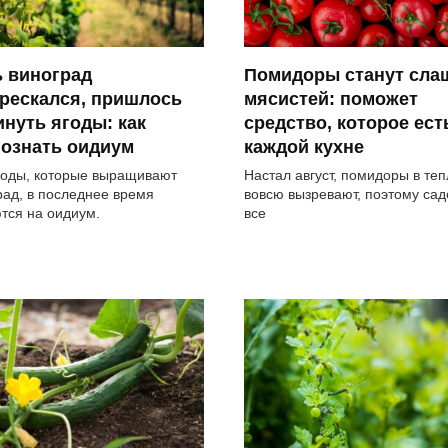
 виноград
Помидоры станут сла
рескался, пришлось
мясистей: поможет
нуть ягоды: как
средство, которое ест
познать оидиум
каждой кухне
оды, которые выращивают
Настал август, помидоры в те
рад, в последнее время
вовсю вызревают, поэтому са
тся на оидиум.
все