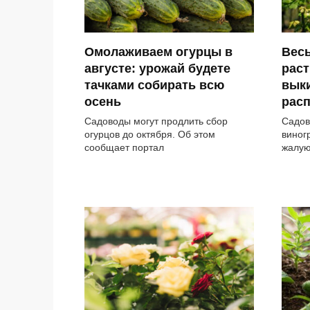
Омолаживаем огурцы в
Весь
августе: урожай будете
раст
тачками собирать всю
выки
осень
рас
Садоводы могут продлить сбор
Садов
огурцов до октября. Об этом
виног
сообщает портал
жалую