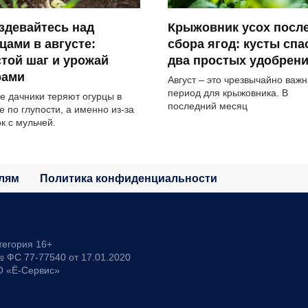
здевайтесь над
Крыжовник усох посл
цами в августе:
сбора ягод: кусты спа
той шаг и урожай
два простых удобрен
рами
Август – это чрезвычайно важ
период для крыжовника. В
е дачники теряют огурцы в
последний месяц
е по глупости, а именно из-за
к с мульчей.
лям
Политика конфиденциальности
тегория 16+
 ФС 77-77540 от 17.01.2020
О «Ё-Сервис»