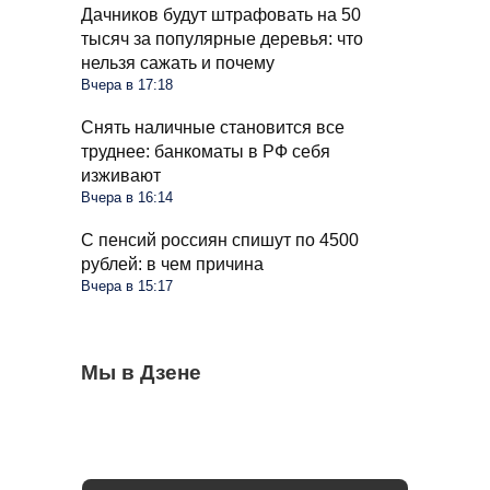
Дачников будут штрафовать на 50
тысяч за популярные деревья: что
нельзя сажать и почему
Вчера в 17:18
Снять наличные становится все
труднее: банкоматы в РФ себя
изживают
Вчера в 16:14
С пенсий россиян спишут по 4500
рублей: в чем причина
Вчера в 15:17
Чеснок безвкусный и легкий словно
Мы в Дзене
Очередные новшества при снятии
Водителей России ждут большие
бумага: вы совершили несколько ошибок
налички с середины августа: чего ждать
изменения в августе: запретят садиться
за руль