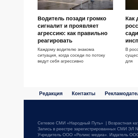
Водитель позади громко
Как
сигналит и проявляет
рос
агрессию: как правильно
сади
реагировать
инсп
Каждому водителю знакома
В рос
ситуация, когда соседи по потоку
сущес
ведут себя агрессивно
для
Редакция
Контакты
Рекламодате
Сетевое СМИ «Народный Путь» | Возрастная ка
Запись в реестре зарегистрированных СМИ ЭЛ №
Учредитель ООО «Роликс медиа». Издатель ОО