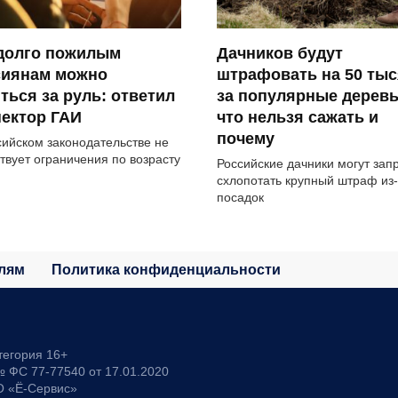
 долго пожилым
Дачников будут
сиянам можно
штрафовать на 50 тыс
ться за руль: ответил
за популярные деревь
ектор ГАИ
что нельзя сажать и
почему
сийском законодательстве не
твует ограничения по возрасту
Российские дачники могут зап
схлопотать крупный штраф из-
посадок
лям
Политика конфиденциальности
тегория 16+
 ФС 77-77540 от 17.01.2020
О «Ё-Сервис»