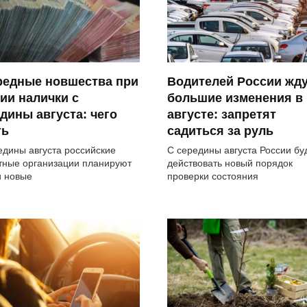
редные новшества при
Водителей России жд
ии налички с
большие изменения в
дины августа: чего
августе: запретят
ть
садиться за руль
едины августа российские
С середины августа России бу
тные организации планируют
действовать новый порядок
и новые
проверки состояния