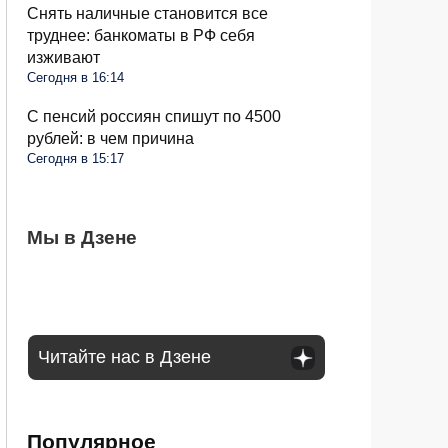
Снять наличные становится все
труднее: банкоматы в РФ себя
изживают
Сегодня в 16:14
С пенсий россиян спишут по 4500
рублей: в чем причина
Сегодня в 15:17
Чеснок безвкусный и легкий словно
Мы в Дзене
Очередные новшества при снятии
Водителей России ждут большие
бумага: вы совершили несколько ошибок
налички с середины августа: чего ждать
изменения в августе: запретят садиться
за руль
Читайте нас в Дзене
Популярное