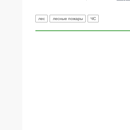
лес
лесные пожары
ЧС