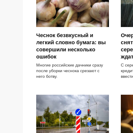
Чеснок безвкусный и
Оче
легкий словно бумага: вы
снят
совершили несколько
сере
ошибок
жда
Многие российские дачники сразу
С сер
после уборки чеснока срезают с
креди
него ботву.
ввест