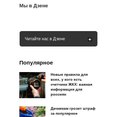
Бывший продавец выдала уловки
Мы в Дзене
Семьи в России получат до 200 тысяч
С 1 сентября россиян будут сажать и
«Магнита» и «Пятерочки»: сети всегда
рублей: как оформить вылпаты
штрафовать за грибы: что нельзя
обманывают покупателей
выносить и леса
Читайте нас в Дзене
Популярное
Новые правила для
всех, у кого есть
счетчики ЖКХ: важная
информация для
россиян
Дачникам грозит штраф
за популярное