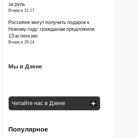
за руль
Вчера в 21:17
Россияне могут получить подарок к
Новому году: гражданам предложили
13-ю пенсию
Вчера в 20:14
Капустные кочаны рыхлые и не хотят
Мы в Дзене
Весь лук сгнил через месяц после уборки:
Грядки в августе пустеют, но
формироваться: идем в магазин за
какие ошибки вы допустили
расслабляться нельзя: пора готовить
хитростью
огород к осени
Читайте нас в Дзене
Популярное