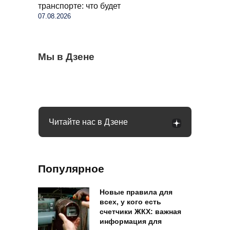
транспорте: что будет
07.08.2026
Когда можно выезжать на пешеходный
Мы в Дзене
Бывший продавец выдала уловки
Семьи в России получат до 200 тысяч
переход, а когда нужно ждать: что говорит
«Магнита» и «Пятерочки»: сети всегда
рублей: как оформить вылпаты
закон
обманывают покупателей
Читайте нас в Дзене
Популярное
Новые правила для
всех, у кого есть
счетчики ЖКХ: важная
информация для