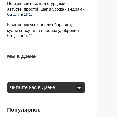
Не издевайтесь над огурцами в
августе: простой шаг и урожай ведрами
Сегодня в 16:16
Крыжовник усох после сбора ягод:
кусты спасут два простых удобрения
Сегодня в 15:14
Стиралка больше не прыгает по полу как
Мы в Дзене
С 1 сентября в РФ меняются правила
Омолаживаем огурцы в августе: урожай
бешеная при отжиме: помог простой
поездок на такси и общественном
будете тачками собирать всю осень
лайфхак
транспорте: что будет
Читайте нас в Дзене
Популярное