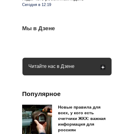
Сегодня в 12:19
Весь виноград растрескался, пришлось
Мы в Дзене
Помидоры станут слаще и мясистей:
Спасаем огород от сорняков с помощью
выкинуть ягоды: как распознать оидиум
поможет средство, которое есть на
гремучей смеси: раствор простой,
каждой кухне
дешевый и реально рабочий
Читайте нас в Дзене
Популярное
Новые правила для
всех, у кого есть
счетчики ЖКХ: важная
информация для
россиян