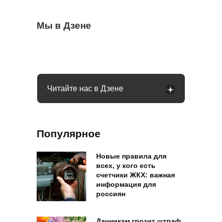
Помидоры все никак не покраснеют:
Мы в Дзене
Пешеход виноват в ДТП, но водитель все
Россиян будут штрафовать на 200 тысяч
агрономы рассказали, как «дозреть»
равно платит деньги: Верховный суд
за кондиционеры: кого коснется
плоды
уточнил вопрос
Читайте нас в Дзене
Популярное
Новые правила для
всех, у кого есть
счетчики ЖКХ: важная
информация для
россиян
Дачникам грозит штраф