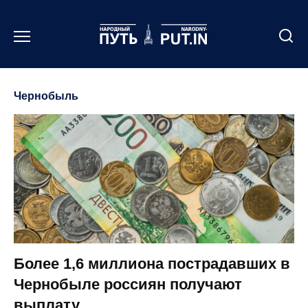
Перейти
к
содержанию
Чернобыль
Более 1,6 миллиона пострадавших в
Чернобыле россиян получают
выплату