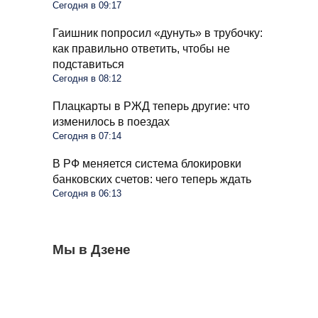
Сегодня в 09:17
Гаишник попросил «дунуть» в трубочку:
как правильно ответить, чтобы не
подставиться
Сегодня в 08:12
Плацкарты в РЖД теперь другие: что
изменилось в поездах
Сегодня в 07:14
В РФ меняется система блокировки
банковских счетов: чего теперь ждать
Сегодня в 06:13
Помидоры будут спасены от фитофторы:
Мы в Дзене
Весь крыжовник покрылся белым
Пенсионеров в больших квартирах ждут
достаточно одной таблетки
налетом: что это и как это убрать
изменения: указ подписан