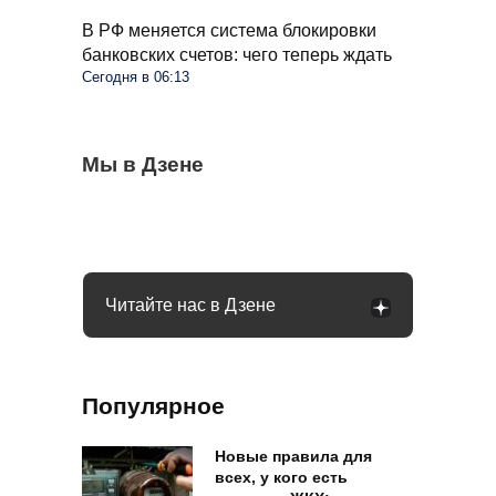
В РФ меняется система блокировки
банковских счетов: чего теперь ждать
Сегодня в 06:13
Весь крыжовник покрылся белым
Мы в Дзене
Пенсионеров в больших квартирах ждут
Самые безопасные и мясные сосиски в
налетом: что это и как это убрать
изменения: указ подписан
магазине: на какие марки стоит обратить
внимание
Читайте нас в Дзене
Популярное
Новые правила для
всех, у кого есть