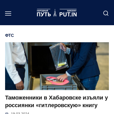
Перейти
к
содержанию
ФТС
Таможенники в Хабаровске изъяли у
россиянки «‎‎гитлеровскую» книгу
19.03.2024